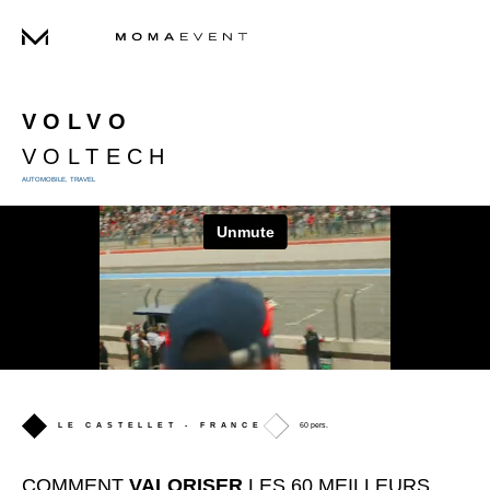
PROJETS
AGENCE
SHOWREELS
VOLVO
VOLTECH
AUTOMOBILE
,
TRAVEL
LE CASTELLET - FRANCE
60 pers.
COMMENT
VALORISER
LES 60 MEILLEURS