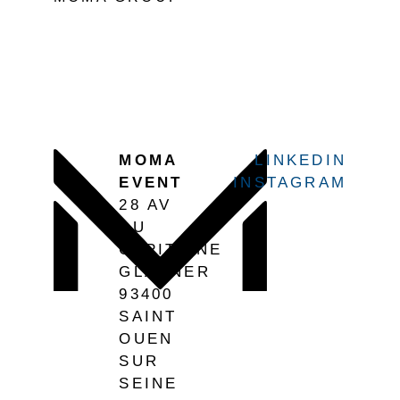
MOMA
LINKEDIN
EVENT
INSTAGRAM
28 AV
DU
CAPITAINE
GLARNER
93400
SAINT
OUEN
SUR
SEINE